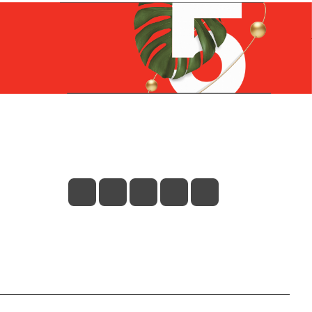
Контакты
+7 (831) 266-0321
info@knizhniy.com