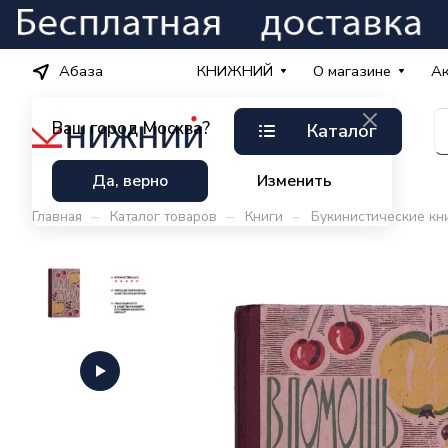
Абаза
КНИЖНИЙ
О магазине
А
Ваш город
Москва?
Каталог
Да, верно
Изменить
–
–
–
Главная
Каталог товаров
Книги
Букинистические кн