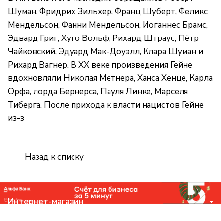
Шуман, Фридрих Зильхер, Франц Шуберт, Феликс
Мендельсон, Фанни Мендельсон, Иоганнес Брамс,
Эдвард Григ, Хуго Вольф, Рихард Штраус, Пётр
Чайковский, Эдуард Мак-Доуэлл, Клара Шуман и
Рихард Вагнер. В XX веке произведения Гейне
вдохновляли Николая Метнера, Ханса Хенце, Карла
Орфа, лорда Бернерса, Пауля Линке, Марселя
Тиберга. После прихода к власти нацистов Гейне
из-з
Назад к списку
Интернет-магазин
Компания