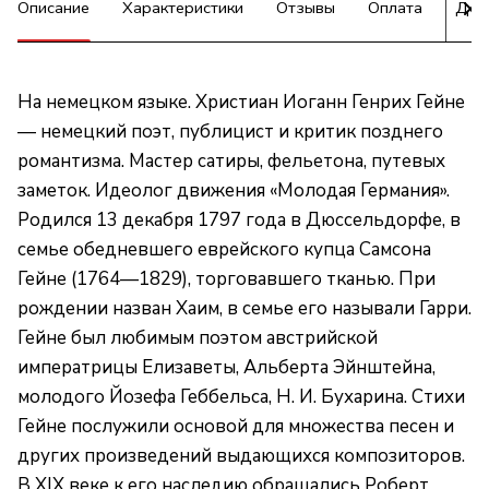
Описание
Характеристики
Отзывы
Оплата
Дос
На немецком языке. Христиан Иоганн Генрих Гейне
— немецкий поэт, публицист и критик позднего
романтизма. Мастер сатиры, фельетона, путевых
заметок. Идеолог движения «Молодая Германия».
Родился 13 декабря 1797 года в Дюссельдорфе, в
семье обедневшего еврейского купца Самсона
Гейне (1764—1829), торговавшего тканью. При
рождении назван Хаим, в семье его называли Гарри.
Гейне был любимым поэтом австрийской
императрицы Елизаветы, Альберта Эйнштейна,
молодого Йозефа Геббельса, Н. И. Бухарина. Стихи
Гейне послужили основой для множества песен и
других произведений выдающихся композиторов.
В XIX веке к его наследию обращались Роберт