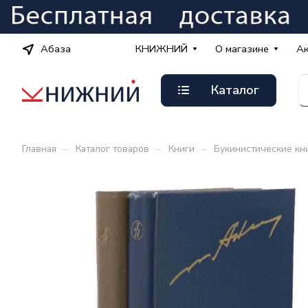
Абаза
КНИЖНИЙ
О магазине
А
Каталог
–
–
–
Главная
Каталог товаров
Книги
Букинистические кн