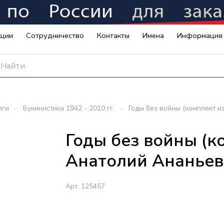
кции
Сотрудничество
Контакты
Имена
Информация
–
–
иги
Букинистика 1942 - 2010 гг.
Годы без войны (комплект из
Годы без войны (ко
Анатолий Ананьев
Арт.
125457