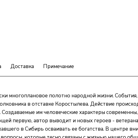
а
Доставка
Примечание
ски многоплановое полотно народной жизни. События,
полковника в отставке Коростылева. Действие происхо
ь. Создаваемые им человеческие характеры современны
ей первую, автор выводит и новых героев - ветерана
авшего в Сибирь осваивать ее богатства. В центре вн
вопросы, которые тесно связаны с жизнью нашего общ