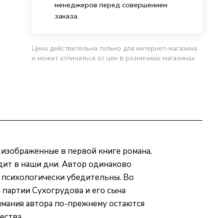
менеджеров перед совершением
заказа.
Цена действительна только для интернет-магазина
и может отличаться от цен в розничных магазинах
 изображенные в первой книге романа,
дит в наши дни. Автор одинаково
, психологически убедительны. Во
 партии Сухогрудова и его сына
имания автора по-прежнему остаются
ества.