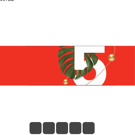
Контакты
+7 (831) 266-0321
info@knizhniy.com