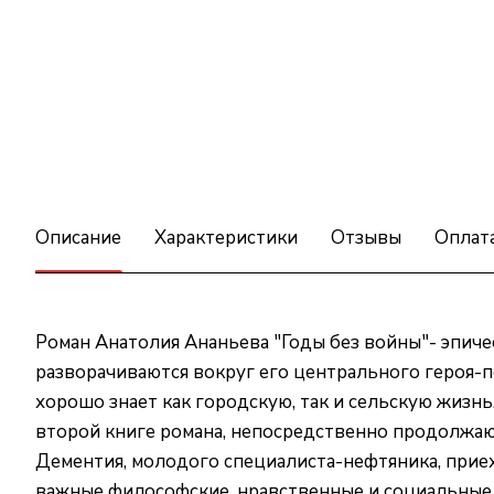
Описание
Характеристики
Отзывы
Оплат
Роман Анатолия Ананьева "Годы без войны"- эпиче
разворачиваются вокруг его центрального героя-
хорошо знает как городскую, так и сельскую жизн
второй книге романа, непосредственно продолжающ
Дементия, молодого специалиста-нефтяника, приех
важные философские, нравственные и социальные 