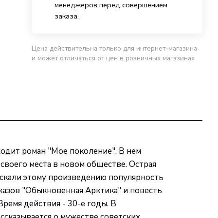
менеджеров перед совершением
заказа.
Цена действительна только для интернет-магазина
и может отличаться от цен в розничных магазинах
одит роман "Мое поколение". В нем
 своего места в новом обществе. Острая
искали этому произведению популярность
казов "Обыкновенная Арктика" и повесть
ремя действия - 30-е годы. В
ссказывается о мужестве советских