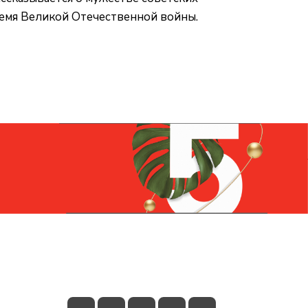
емя Великой Отечественной войны.
Контакты
+7 (831) 266-0321
info@knizhniy.com