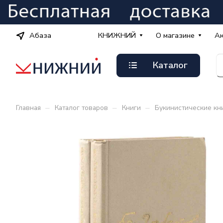
Абаза
КНИЖНИЙ
О магазине
А
Каталог
–
–
–
Главная
Каталог товаров
Книги
Букинистические кн