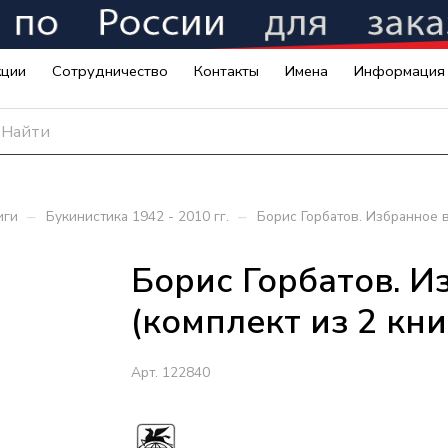
кции
Сотрудничество
Контакты
Имена
Информация
–
–
иги
Букинистика 1942 - 2010 гг.
Борис Горбатов. Избранное в 
Борис Горбатов. И
(комплект из 2 кни
Арт.
122840