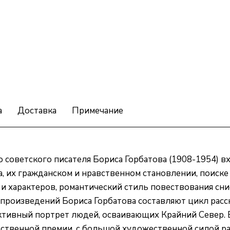
а
Доставка
Примечание
советского писателя Бориса Горбатова (1908-1954) вх
, их гражданском и нравственном становлении, поиске
 и характеров, романтический стиль повествования сн
 произведений Бориса Горбатова составляют цикл расс
тивный портрет людей, осваивающих Крайний Север. В
рственной премии, с большой художественной силой ра