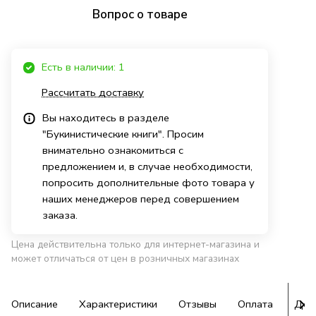
Вопрос о товаре
Есть в наличии: 1
Рассчитать доставку
Вы находитесь в разделе
"Букинистические книги". Просим
внимательно ознакомиться с
предложением и, в случае необходимости,
попросить дополнительные фото товара у
наших менеджеров перед совершением
заказа.
Цена действительна только для интернет-магазина и
может отличаться от цен в розничных магазинах
Описание
Характеристики
Отзывы
Оплата
Дос