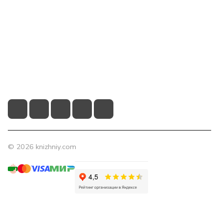
Компания
Помощь
Контакты
+7 (831) 266-0321
info@knizhniy.com
© 2026 knizhniy.com