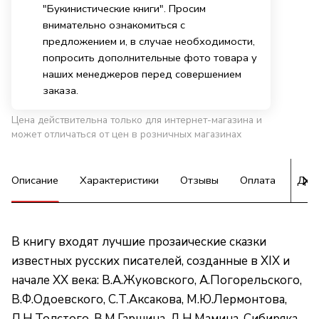
"Букинистические книги". Просим
внимательно ознакомиться с
предложением и, в случае необходимости,
попросить дополнительные фото товара у
наших менеджеров перед совершением
заказа.
Цена действительна только для интернет-магазина и
может отличаться от цен в розничных магазинах
Описание
Характеристики
Отзывы
Оплата
Дос
В книгу входят лучшие прозаические сказки
известных русских писателей, созданные в XIX и
начале XX века: В.А.Жуковского, А.Погорельского,
В.Ф.Одоевского, С.Т.Аксакова, М.Ю.Лермонтова,
Л.Н.Толстого, В.М.Гаршина, Д.Н.Мамина-Сибиряка,