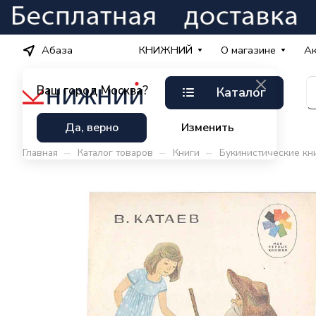
Абаза
КНИЖНИЙ
О магазине
А
Ваш город
Москва?
Каталог
Да, верно
Изменить
–
–
–
Главная
Каталог товаров
Книги
Букинистические кн