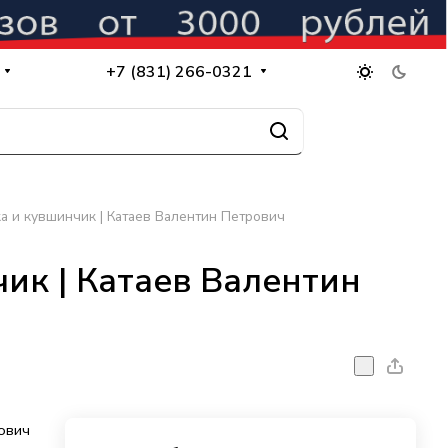
+7 (831) 266-0321
а и кувшинчик | Катаев Валентин Петрович
ик | Катаев Валентин
ович