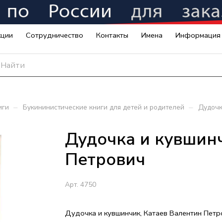
кции
Сотрудничество
Контакты
Имена
Информация
–
–
иги
Букининистические книги для детей и родителей
Дудочк
Дудочка и кувшинч
Петрович
Арт.
4750
Дудочка и кувшинчик, Катаев Валентин Петр