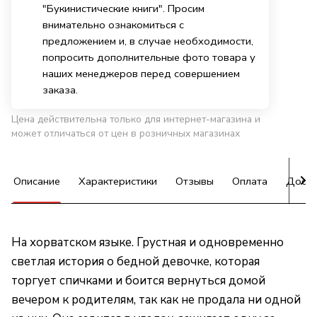
"Букинистические книги". Просим
внимательно ознакомиться с
предложением и, в случае необходимости,
попросить дополнительные фото товара у
наших менеджеров перед совершением
заказа.
Цена действительна только для интернет-магазина и
может отличаться от цен в розничных магазинах
Описание
Характеристики
Отзывы
Оплата
Доста
На хорватском языке. Грустная и одновременно
светлая история о бедной девочке, которая
торгует спичками и боится вернуться домой
вечером к родителям, так как не продала ни одной