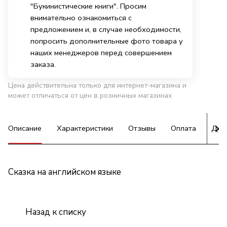
"Букинистические книги". Просим
внимательно ознакомиться с
предложением и, в случае необходимости,
попросить дополнительные фото товара у
наших менеджеров перед совершением
заказа.
Цена действительна только для интернет-магазина и
может отличаться от цен в розничных магазинах
Описание
Характеристики
Отзывы
Оплата
Дос
Сказка на английском языке
Назад к списку