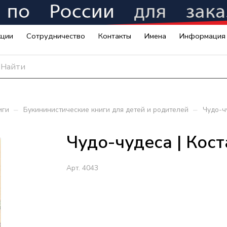
кции
Сотрудничество
Контакты
Имена
Информация
–
–
иги
Букининистические книги для детей и родителей
Чудо-ч
Чудо-чудеса | Кос
Арт.
4043