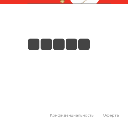
Контакты
+7 (831) 266-0321
info@knizhniy.com
Конфиденциальность
Оферта