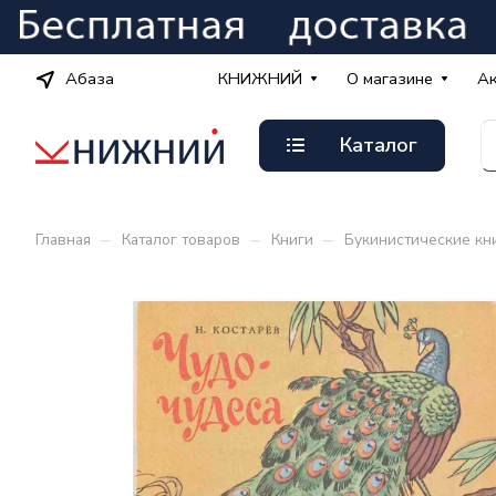
Абаза
КНИЖНИЙ
О магазине
А
Каталог
–
–
–
Главная
Каталог товаров
Книги
Букинистические кн