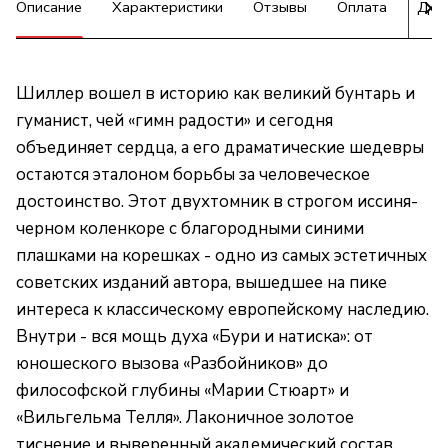
Описание
Характеристики
Отзывы
Оплата
Дос
Шиллер вошел в историю как великий бунтарь и
гуманист, чей «гимн радости» и сегодня
объединяет сердца, а его драматические шедевры
остаются эталоном борьбы за человеческое
достоинство. Этот двухтомник в строгом иссиня-
черном коленкоре с благородными синими
плашками на корешках - одно из самых эстетичных
советских изданий автора, вышедшее на пике
интереса к классическому европейскому наследию.
Внутри - вся мощь духа «Бури и натиска»: от
юношеского вызова «Разбойников» до
философской глубины «Марии Стюарт» и
«Вильгельма Телля». Лаконичное золотое
тиснение и выверенный академический состав