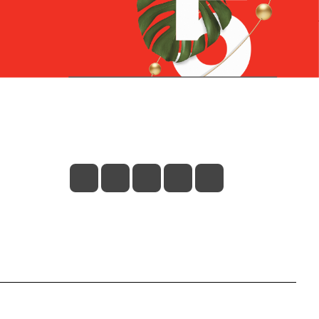
Контакты
+7 (831) 266-0321
info@knizhniy.com