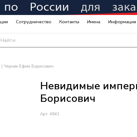
кции
Сотрудничество
Контакты
Имена
Информация
| Черняк Ефим Борисович
Невидимые импери
Борисович
Арт.
4941