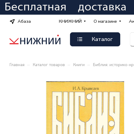
Абаза
КНИЖНИЙ
О магазине
А
Каталог
–
–
–
Главная
Каталог товаров
Книги
Библия: историко-к