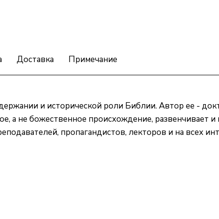
а
Доставка
Примечание
держании и исторической роли Библии. Автор ее - док
ное, а не божественное происхождение, развенчивает
реподавателей, пропагандистов, лекторов и на всех и