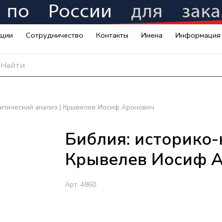
кции
Сотрудничество
Контакты
Имена
Информация
ритический анализ | Крывелев Иосиф Аронович
Библия: историко-
Крывелев Иосиф 
Арт.
4860