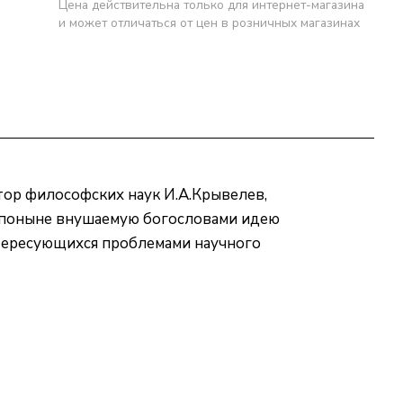
Цена действительна только для интернет-магазина
и может отличаться от цен в розничных магазинах
тор философских наук И.А.Крывелев,
 и поныне внушаемую богословами идею
нтересующихся проблемами научного