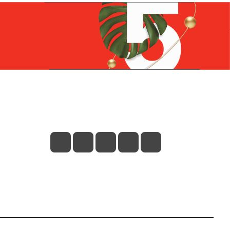
Контакты
+7 (831) 266-0321
info@knizhniy.com