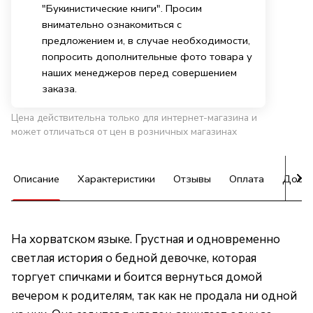
"Букинистические книги". Просим
внимательно ознакомиться с
предложением и, в случае необходимости,
попросить дополнительные фото товара у
наших менеджеров перед совершением
заказа.
Цена действительна только для интернет-магазина и
может отличаться от цен в розничных магазинах
Описание
Характеристики
Отзывы
Оплата
Доста
На хорватском языке. Грустная и одновременно
светлая история о бедной девочке, которая
торгует спичками и боится вернуться домой
вечером к родителям, так как не продала ни одной