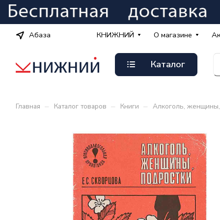
Абаза
КНИЖНИЙ
О магазине
А
Каталог
–
–
–
Главная
Каталог товаров
Книги
Алкоголь, женщины,