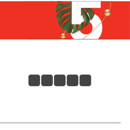
Контакты
+7 (831) 266-0321
info@knizhniy.com