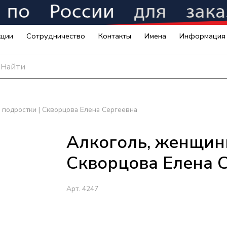
кции
Сотрудничество
Контакты
Имена
Информация
 подростки | Скворцова Елена Сергеевна
Алкоголь, женщины
Скворцова Елена 
Арт.
4247