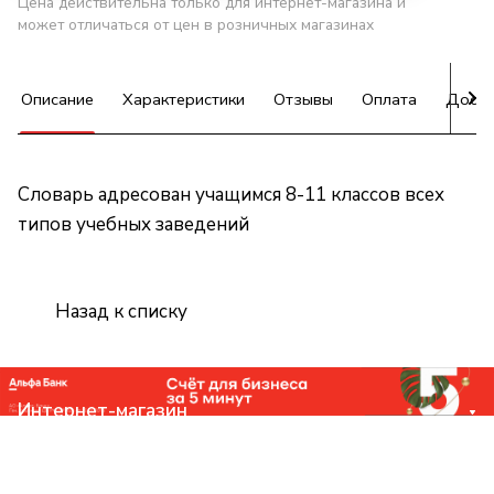
Цена действительна только для интернет-магазина и
может отличаться от цен в розничных магазинах
Описание
Характеристики
Отзывы
Оплата
Доста
Словарь адресован учащимся 8-11 классов всех
типов учебных заведений
Назад к списку
Интернет-магазин
Компания