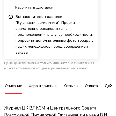
Рассчитать доставку
Вы находитесь в разделе
"Букинистические книги". Просим
внимательно ознакомиться с
предложением и, в случае необходимости,
попросить дополнительные фото товара у
наших менеджеров перед совершением
заказа.
Цена действительна только для интернет-магазина и
может отличаться от цен в розничных магазинах
Описание
Характеристики
Отзывы
Оплата
Доста
Журнал ЦК ВЛКСМ и Центрального Совета
Всесоюзной Пионерской Организации имени В.И.