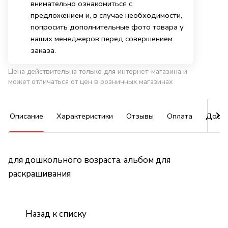
внимательно ознакомиться с
предложением и, в случае необходимости,
попросить дополнительные фото товара у
наших менеджеров перед совершением
заказа.
Цена действительна только для интернет-магазина и
может отличаться от цен в розничных магазинах
Описание
Характеристики
Отзывы
Оплата
Доста
для дошкольного возраста. альбом для
раскрашивания
Назад к списку