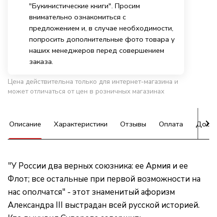
"Букинистические книги". Просим
внимательно ознакомиться с
предложением и, в случае необходимости,
попросить дополнительные фото товара у
наших менеджеров перед совершением
заказа.
Цена действительна только для интернет-магазина и
может отличаться от цен в розничных магазинах
Описание
Характеристики
Отзывы
Оплата
Доста
"У России два верных союзника: ее Армия и ее
Флот; все остальные при первой возможности на
нас ополчатся" - этот знаменитый афоризм
Александра III выстрадан всей русской историей.