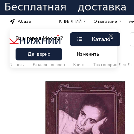
Абаза
КНИЖНИЙ
О магазине
А
Ваш город
Москва?
Каталог
Да, верно
Изменить
–
–
–
Главная
Каталог товаров
Книги
Так говорил Лев Лан