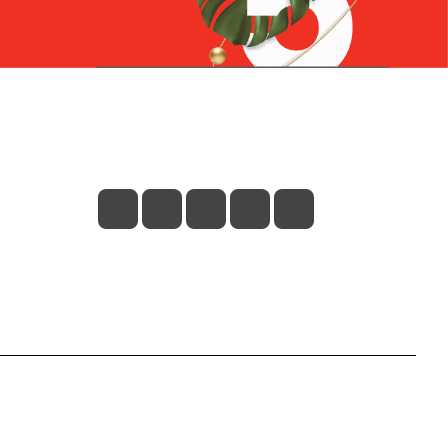
Контакты
+7 (831) 266-0321
info@knizhniy.com